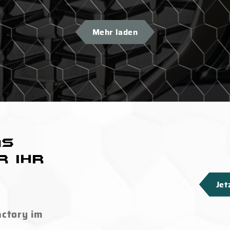
Mehr laden
as
r Ihr
Jet
actory im