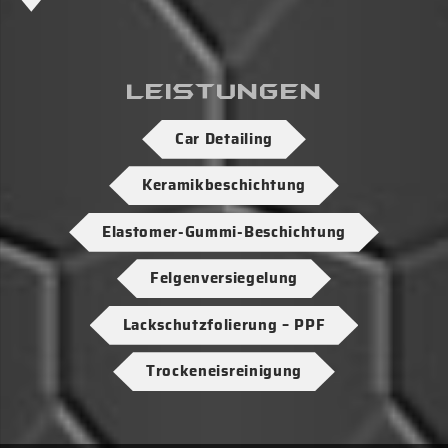
Leistungen
Car Detailing
Keramikbeschichtung
Elastomer-Gummi-Beschichtung
Felgenversiegelung
Lackschutzfolierung – PPF
Trockeneisreinigung