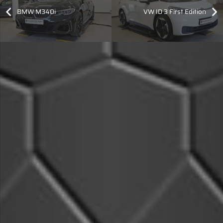
BMW M340i
VW ID 3 First Edition