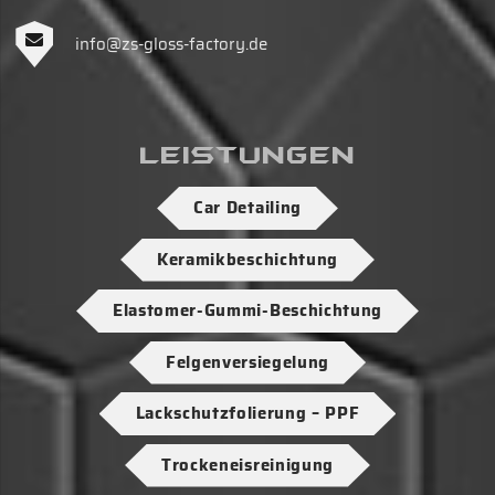
info@zs-gloss-factory.de
Leistungen
Car Detailing
Keramikbeschichtung
Elastomer-Gummi-Beschichtung
Felgenversiegelung
Lackschutzfolierung – PPF
Trockeneisreinigung