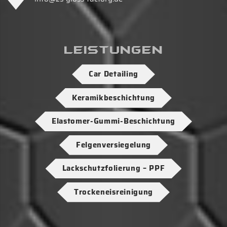
Leistungen
Car Detailing
Keramikbeschichtung
Elastomer-Gummi-Beschichtung
Felgenversiegelung
Lackschutzfolierung – PPF
Trockeneisreinigung