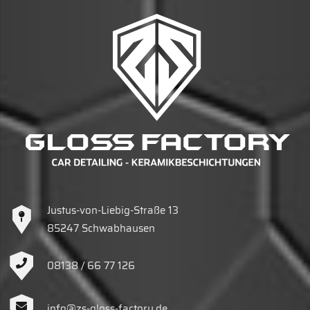
Justus-von-Liebig-Straße 13
85247 Schwabhausen
08138 / 66 77 126
info@zs-gloss-factory.de