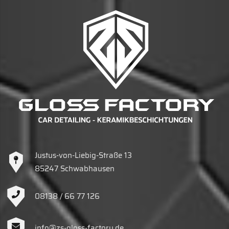
Justus-von-Liebig-Straße 13
85247 Schwabhausen
08138 / 66 77 126
info@zs-gloss-factory.de