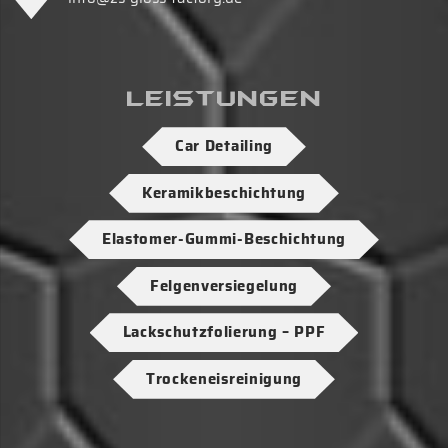
Leistungen
Car Detailing
Keramikbeschichtung
Elastomer-Gummi-Beschichtung
Felgenversiegelung
Lackschutzfolierung – PPF
Trockeneisreinigung