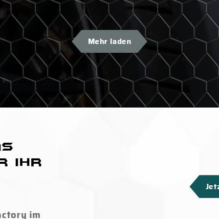
Mehr laden
as
r Ihr
Jet
actory im