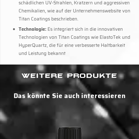
schädlichen UV-Strahlen, Kratzern und aggressiven
Chemikalien, wie auf der Unternehmenswebsite von
Titan Coatings beschrieben.
Technologie:
Es integriert sich in die innovativen
Technologien von Titan Coatings wie ElastoTek und
HyperQuartz, die für eine verbesserte Haltbarkeit
und Leistung bekannt
Weitere Produkte
Das könnte Sie auch interessieren